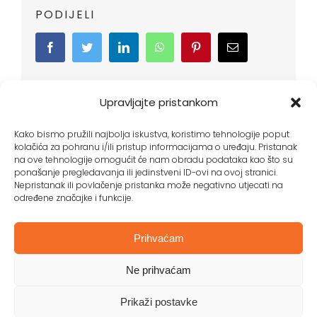
PODIJELI
Facebook
Twitter
LinkedIn
WhatsApp
Pinterest
Email:
Upravljajte pristankom
Kako bismo pružili najbolja iskustva, koristimo tehnologije poput
kolačića za pohranu i/ili pristup informacijama o uređaju. Pristanak
na ove tehnologije omogućit će nam obradu podataka kao što su
ponašanje pregledavanja ili jedinstveni ID-ovi na ovoj stranici.
Nepristanak ili povlačenje pristanka može negativno utjecati na
određene značajke i funkcije.
Impressum
|
Pravila privatnosti
|
Politika kolačića
Prihvaćam
mreza@mrezazena.com
Ne prihvaćam
Prikaži postavke